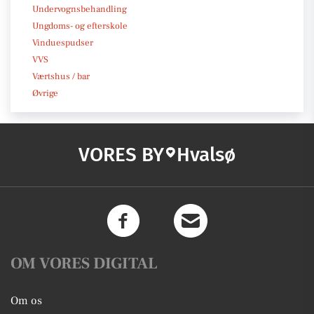
Undervognsbehandling
Ungdoms- og efterskole
Vinduespudser
VVS
Værtshus / bar
Øvrige
VORES BY
Hvalsø
OM VORES DIGITAL
Om os