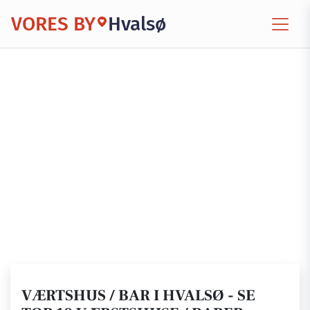
VORES BY
Hvalsø
VÆRTSHUS / BAR I HVALSØ - SE