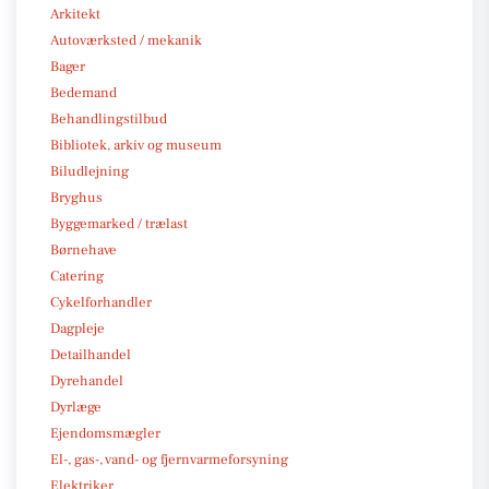
Arkitekt
Autoværksted / mekanik
Bager
Bedemand
Behandlingstilbud
Bibliotek, arkiv og museum
Biludlejning
Bryghus
Byggemarked / trælast
Børnehave
Catering
Cykelforhandler
Dagpleje
Detailhandel
Dyrehandel
Dyrlæge
Ejendomsmægler
El-, gas-, vand- og fjernvarmeforsyning
Elektriker