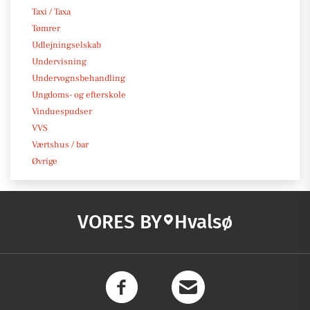
Taxi / Taxa
Tømrer
Udlejningselskab
Undervisning
Undervognsbehandling
Ungdoms- og efterskole
Vinduespudser
VVS
Værtshus / bar
Øvrige
VORES BY
Hvalsø