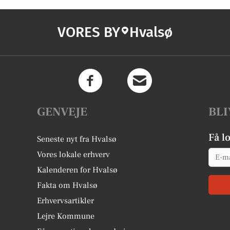
VORES BY
Hvalsø
GENVEJE
BLI
Få l
Seneste nyt fra Hvalsø
Email
Vores lokale erhverv
Kalenderen for Hvalsø
Fakta om Hvalsø
Erhvervsartikler
Lejre Kommune