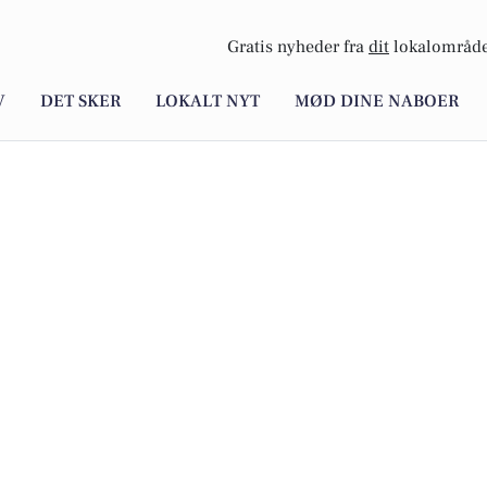
Gratis nyheder fra
dit
lokalområde
V
DET SKER
LOKALT NYT
MØD DINE NABOER