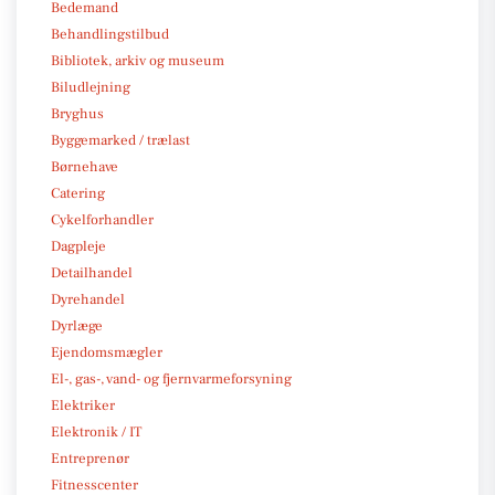
Bedemand
Behandlingstilbud
Bibliotek, arkiv og museum
Biludlejning
Bryghus
Byggemarked / trælast
Børnehave
Catering
Cykelforhandler
Dagpleje
Detailhandel
Dyrehandel
Dyrlæge
Ejendomsmægler
El-, gas-, vand- og fjernvarmeforsyning
Elektriker
Elektronik / IT
Entreprenør
Fitnesscenter