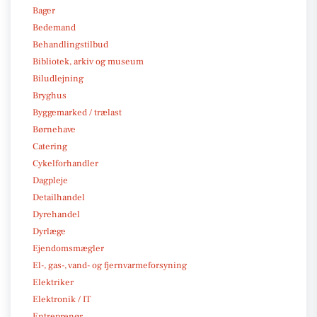
Bager
Bedemand
Behandlingstilbud
Bibliotek, arkiv og museum
Biludlejning
Bryghus
Byggemarked / trælast
Børnehave
Catering
Cykelforhandler
Dagpleje
Detailhandel
Dyrehandel
Dyrlæge
Ejendomsmægler
El-, gas-, vand- og fjernvarmeforsyning
Elektriker
Elektronik / IT
Entreprenør