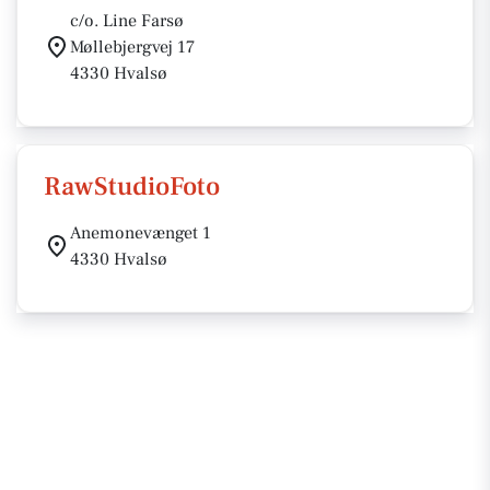
c/o. Line Farsø
Møllebjergvej 17
4330 Hvalsø
RawStudioFoto
Anemonevænget 1
4330 Hvalsø