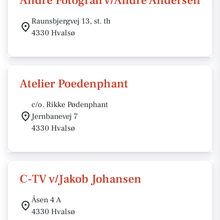
Andre Fotografi v/André Andersen
Raunsbjergvej 13, st. th
4330 Hvalsø
Atelier Poedenphant
c/o. Rikke Pødenphant
Jernbanevej 7
4330 Hvalsø
C-TV v/Jakob Johansen
Åsen 4 A
4330 Hvalsø