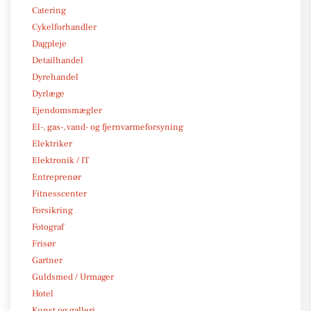
Catering
Cykelforhandler
Dagpleje
Detailhandel
Dyrehandel
Dyrlæge
Ejendomsmægler
El-, gas-, vand- og fjernvarmeforsyning
Elektriker
Elektronik / IT
Entreprenør
Fitnesscenter
Forsikring
Fotograf
Frisør
Gartner
Guldsmed / Urmager
Hotel
Kunst og galleri