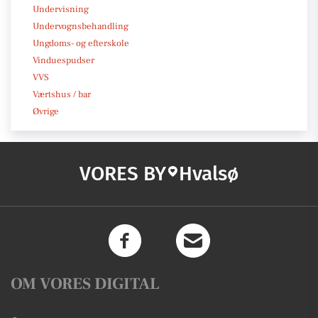
Undervisning
Undervognsbehandling
Ungdoms- og efterskole
Vinduespudser
VVS
Værtshus / bar
Øvrige
VORES BY
Hvalsø
OM VORES DIGITAL