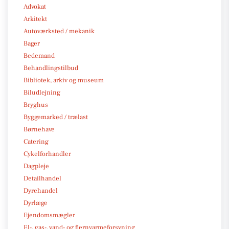
Advokat
Arkitekt
Autoværksted / mekanik
Bager
Bedemand
Behandlingstilbud
Bibliotek, arkiv og museum
Biludlejning
Bryghus
Byggemarked / trælast
Børnehave
Catering
Cykelforhandler
Dagpleje
Detailhandel
Dyrehandel
Dyrlæge
Ejendomsmægler
El-, gas-, vand- og fjernvarmeforsyning