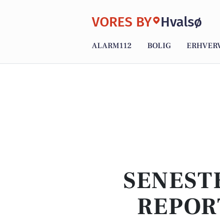
VORES BY
Hvalsø
ALARM112
BOLIG
ERHVER
SENEST
REPOR