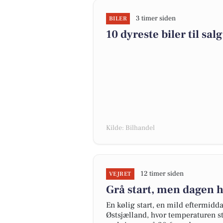
3 timer siden
BILER
10 dyreste biler til s
Kilde: Bilhandel
12 timer siden
VEJRET
Grå start, men dagen h
En kølig start, en mild eftermiddag
Østsjælland, hvor temperaturen st