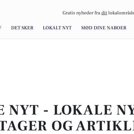
Gratis nyheder fra
dit
lokalområde
V
DET SKER
LOKALT NYT
MØD DINE NABOER
E NYT - LOKALE N
TAGER OG ARTIKL