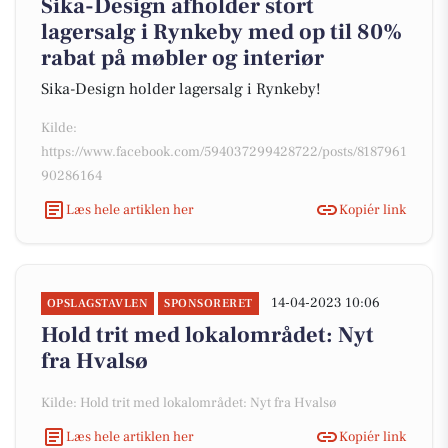
Sika-Design afholder stort
lagersalg i Rynkeby med op til 80%
rabat på møbler og interiør
Sika-Design holder lagersalg i Rynkeby!
Kilde:
https://www.facebook.com/594037299428722/posts/8187961
90286164
Læs hele artiklen her
Kopiér link
14-04-2023 10:06
OPSLAGSTAVLEN
SPONSORERET
Hold trit med lokalområdet: Nyt
fra Hvalsø
Kilde: Hold trit med lokalområdet: Nyt fra Hvalsø
Læs hele artiklen her
Kopiér link