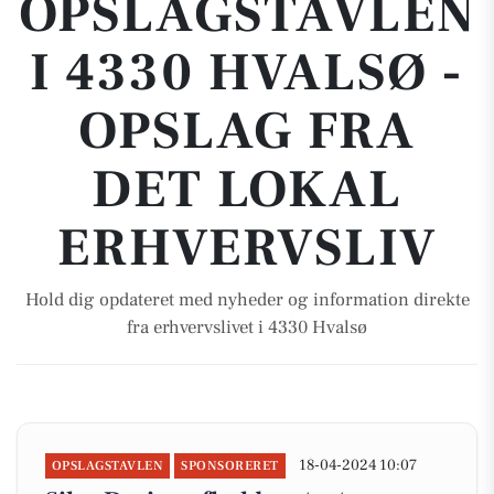
OPSLAGSTAVLEN
I 4330 HVALSØ -
OPSLAG FRA
DET LOKAL
ERHVERVSLIV
Hold dig opdateret med nyheder og information direkte
fra erhvervslivet i 4330 Hvalsø
18-04-2024 10:07
OPSLAGSTAVLEN
SPONSORERET