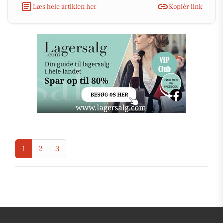
Læs hele artiklen her
Kopiér link
1
2
3