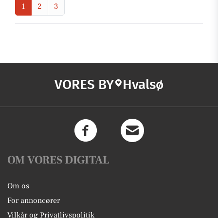
1
2
3
VORES BY
Hvalsø
OM VORES DIGITAL
Om os
For annoncører
Vilkår og Privatlivspolitik