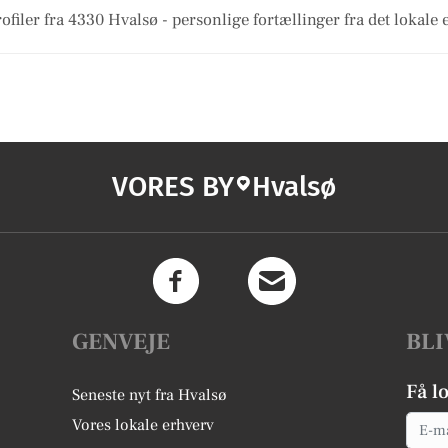
filer fra 4330 Hvalsø - personlige fortællinger fra det lokale e
VORES BY
Hvalsø
GENVEJE
BLI
Få l
Seneste nyt fra Hvalsø
Email
Vores lokale erhverv