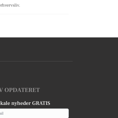
rhvervsliv.
V OPDATERET
okale nyheder GRATIS