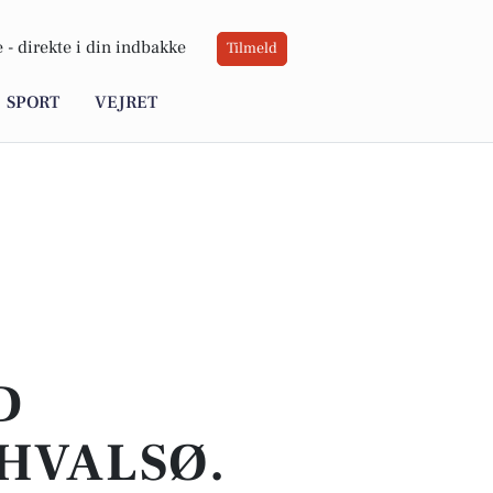
 -
direkte i din indbakke
Tilmeld
SPORT
VEJRET
D
HVALSØ.