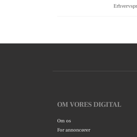
Erhvervspro
OM VORES DIGITAL
Om os
For annoncører