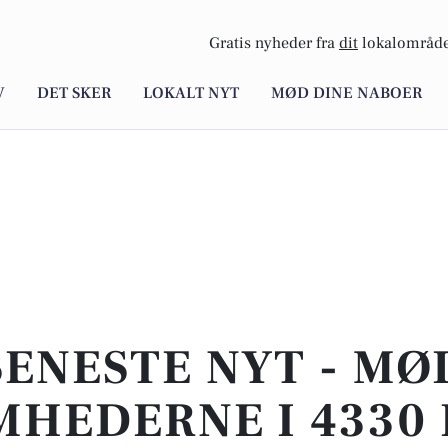
Gratis nyheder fra
dit
lokalområde
V
DET SKER
LOKALT NYT
MØD DINE NABOER
SENESTE NYT - MØ
MHEDERNE I 4330 