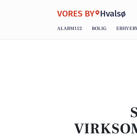
VORES BY
Hvalsø
ALARM112
BOLIG
ERHVER
VIRKSO