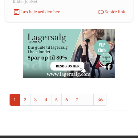
Kilde: JobNet
Læs hele artiklen her
Kopiér link
1
2
3
4
5
6
7
...
36