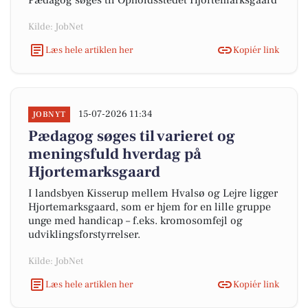
Pædagog søges til Opholdsstedet Hjortemarksgaard
Kilde: JobNet
Læs hele artiklen her
Kopiér link
15-07-2026 11:34
JOBNYT
Pædagog søges til varieret og
meningsfuld hverdag på
Hjortemarksgaard
I landsbyen Kisserup mellem Hvalsø og Lejre ligger
Hjortemarksgaard, som er hjem for en lille gruppe
unge med handicap – f.eks. kromosomfejl og
udviklingsforstyrrelser.
Kilde: JobNet
Læs hele artiklen her
Kopiér link