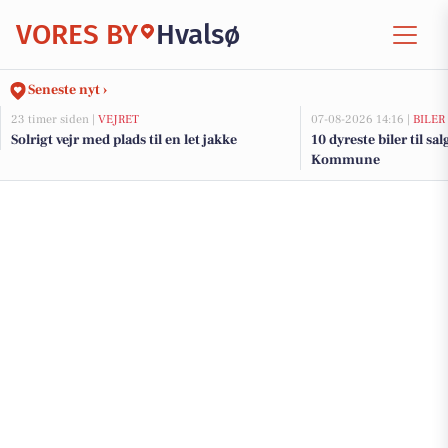
VORES BY
Hvalsø
Seneste nyt ›
23 timer siden |
VEJRET
07-08-2026 14:16 |
BILER
Solrigt vejr med plads til en let jakke
10 dyreste biler til sa
Kommune