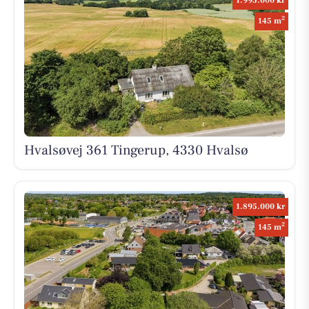
1.995.000 kr
2
145 m
Hvalsøvej 361 Tingerup, 4330 Hvalsø
1.895.000 kr
2
145 m