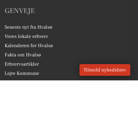
GENVEJE
Seneste nyt fra Hvalsø
Vores lokale erhverv
Kalenderen for Hvalsø
Fakta om Hvalsø
Erhvervsartikler
Tilmeld nyhedsbrev
Lejre Kommune
Få en gratis salgsvurdering
Sponsoreret indhold
Vores Digital © 2026
Kontakt VORES Digital