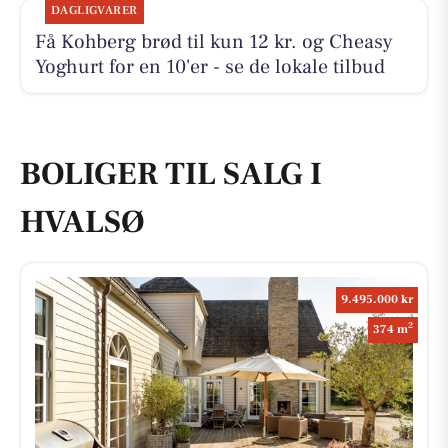
DAGLIGVARER
Få Kohberg brød til kun 12 kr. og Cheasy
Yoghurt for en 10'er - se de lokale tilbud
BOLIGER TIL SALG I
HVALSØ
9.495.000 kr
2
374 m