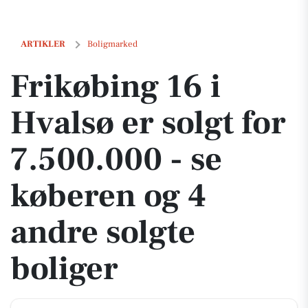
Frikøbing 16 i Hvalsø er solgt for 7.500.000 - se køberen og 4 andre s
ARTIKLER
Boligmarked
Frikøbing 16 i
Hvalsø er solgt for
7.500.000 - se
køberen og 4
andre solgte
boliger