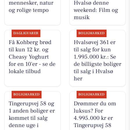
mennesker, natur
Hvalsø denne
og rolige tempo
weekend: Film og
musik
DAGLIGVARER
BOLIGMARKED
Få Kohberg brød
Hvalsøvej 361 er
til kun 12 kr. og
til salg for kun
Cheasy Yoghurt
1.995.000 kr.: Se
for en 10'er - se de
de billigste boliger
lokale tilbud
til salg i Hvalsø
her
BOLIGMARKED
BOLIGMARKED
Tingerupvej 58 og
Drømmer du om
1 anden boliger er
luksus? For
kommet til salg
4.995.000 kr er
denne uge i
Tingerupvej 58