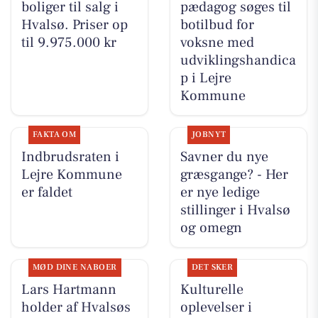
boliger til salg i
pædagog søges til
Hvalsø. Priser op
botilbud for
til 9.975.000 kr
voksne med
udviklingshandica
p i Lejre
Kommune
FAKTA OM
JOBNYT
Indbrudsraten i
Savner du nye
Lejre Kommune
græsgange? - Her
er faldet
er nye ledige
stillinger i Hvalsø
og omegn
MØD DINE NABOER
DET SKER
Lars Hartmann
Kulturelle
holder af Hvalsøs
oplevelser i