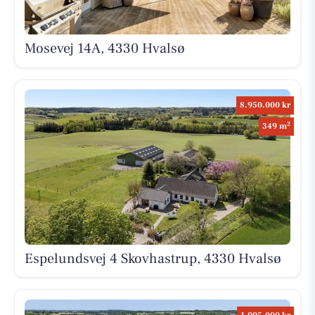
Mosevej 14A, 4330 Hvalsø
8.950.000 kr
2
349 m
Espelundsvej 4 Skovhastrup, 4330 Hvalsø