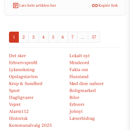
Læs hele artiklen her
Kopiér link
1
2
3
4
5
6
7
...
57
Det sker
Lokalt nyt
Erhvervsprofil
Mindeord
Lykønskning
Fakta om
Opslagstavlen
Husstand
Krop & Sundhed
Mød dine naboer
Sport
Boligmarked
Dagligvarer
Biler
Vejret
Erhverv
Alarm112
Jobnyt
Historisk
Læserbidrag
Kommunalvalg 2025