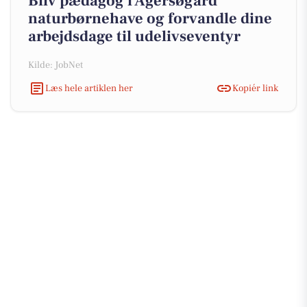
Bliv pædagog i Agersøgård
naturbørnehave og forvandle dine
arbejdsdage til udelivseventyr
Kilde: JobNet
Læs hele artiklen her
Kopiér link