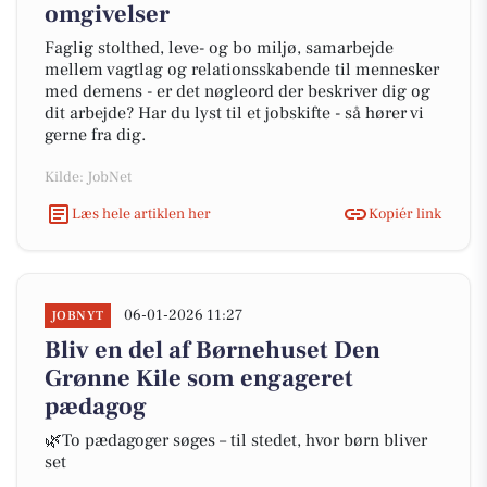
omgivelser
Faglig stolthed, leve- og bo miljø, samarbejde
mellem vagtlag og relationsskabende til mennesker
med demens - er det nøgleord der beskriver dig og
dit arbejde? Har du lyst til et jobskifte - så hører vi
gerne fra dig.
Kilde: JobNet
Læs hele artiklen her
Kopiér link
06-01-2026 11:27
JOBNYT
Bliv en del af Børnehuset Den
Grønne Kile som engageret
pædagog
🌿To pædagoger søges – til stedet, hvor børn bliver
set