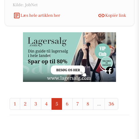
Kilde: JobNet
Læs hele artiklen her
Kopiér link
1
2
3
4
5
6
7
8
...
36