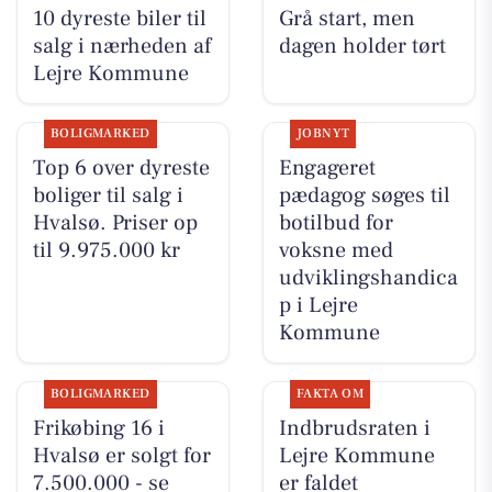
10 dyreste biler til
Grå start, men
salg i nærheden af
dagen holder tørt
Lejre Kommune
BOLIGMARKED
JOBNYT
Top 6 over dyreste
Engageret
boliger til salg i
pædagog søges til
Hvalsø. Priser op
botilbud for
til 9.975.000 kr
voksne med
udviklingshandica
p i Lejre
Kommune
BOLIGMARKED
FAKTA OM
Frikøbing 16 i
Indbrudsraten i
Hvalsø er solgt for
Lejre Kommune
7.500.000 - se
er faldet