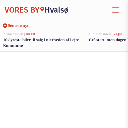
VORES BY
Hvalsø
Seneste nyt ›
7 timer siden |
BILER
16 timer siden |
VEJRET
10 dyreste biler til salg i nærheden af Lejre
Grå start, men dagen 
Kommune