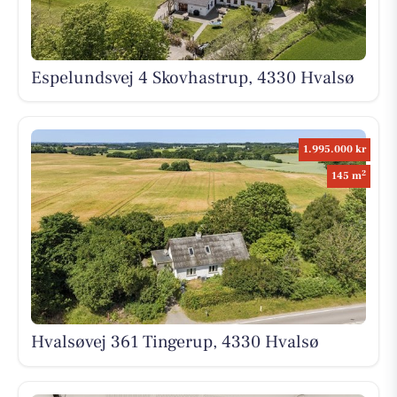
Espelundsvej 4 Skovhastrup, 4330 Hvalsø
1.995.000 kr
2
145 m
Hvalsøvej 361 Tingerup, 4330 Hvalsø