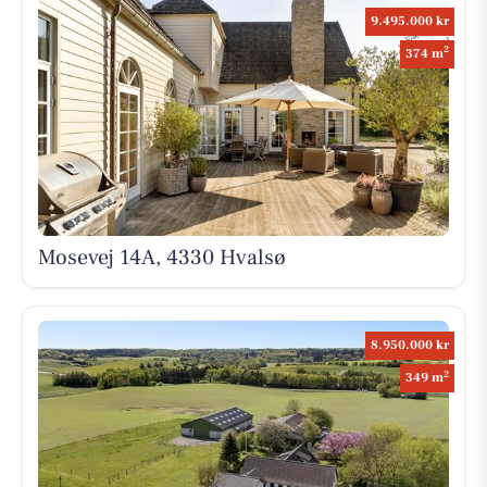
9.495.000 kr
2
374 m
Mosevej 14A, 4330 Hvalsø
8.950.000 kr
2
349 m