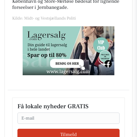
København og Store-Merløse bødesat for lignende
forseelser i Jernbanegade.
Kilde: Midt- og Vestsjællands Politi
Få lokale nyheder GRATIS
Email
Tilmeld