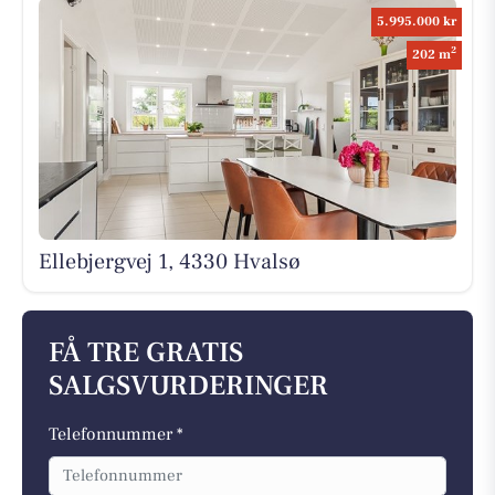
5.995.000 kr
2
202 m
Ellebjergvej 1, 4330 Hvalsø
FÅ TRE GRATIS
SALGSVURDERINGER
Telefonnummer *