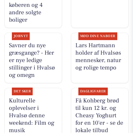
køberen og 4
andre solgte
boliger
JOBNYT
MØD DINE NABOER
Savner du nye
Lars Hartmann
græsgange? - Her
holder af Hvalsøs
er nye ledige
mennesker, natur
stillinger i Hvalsø
og rolige tempo
og omegn
DET SKER
DAGLIGVARER
Kulturelle
Få Kohberg brød
oplevelser i
til kun 12 kr. og
Hvalsø denne
Cheasy Yoghurt
weekend: Film og
for en 10'er - se de
musik
lokale tilbud