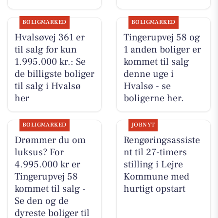
BOLIGMARKED
BOLIGMARKED
Hvalsøvej 361 er
Tingerupvej 58 og
til salg for kun
1 anden boliger er
1.995.000 kr.: Se
kommet til salg
de billigste boliger
denne uge i
til salg i Hvalsø
Hvalsø - se
her
boligerne her.
BOLIGMARKED
JOBNYT
Drømmer du om
Rengøringsassiste
luksus? For
nt til 27-timers
4.995.000 kr er
stilling i Lejre
Tingerupvej 58
Kommune med
kommet til salg -
hurtigt opstart
Se den og de
dyreste boliger til