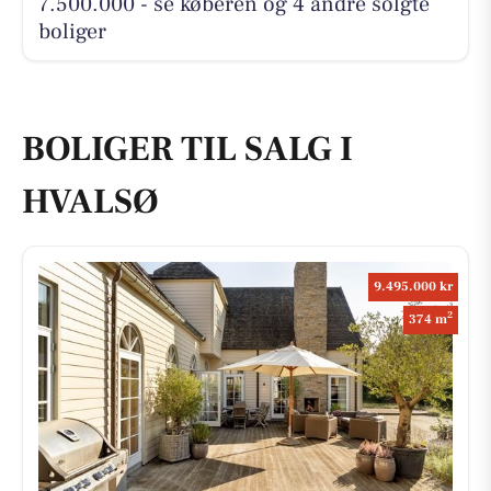
7.500.000 - se køberen og 4 andre solgte
boliger
BOLIGER TIL SALG I
HVALSØ
9.495.000 kr
2
374 m