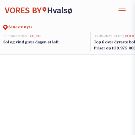
VORES BY
Hvalsø
Seneste nyt ›
22 timer siden |
VEJRET
05-08-2026 13:02 |
BOLI
Sol og vind giver dagen et løft
Top 6 over dyreste boli
Priser op til 9.975.00