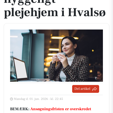
plejehjem i Hvalsø
Del artikel
Mandag d. 01. jun. 2026 - kl. 22:45
BEMÆRK:
Ansøgningsfristen er overskredet