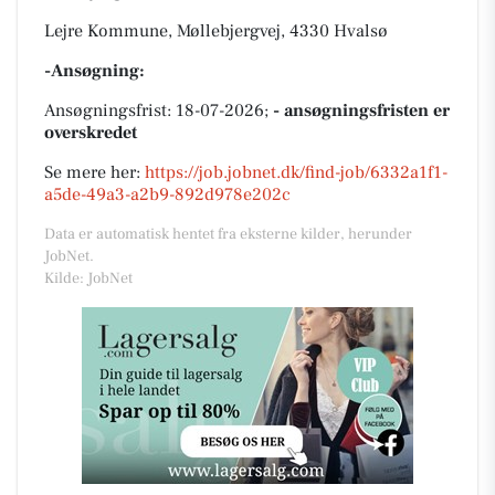
Lejre Kommune, Møllebjergvej, 4330 Hvalsø
-Ansøgning:
Ansøgningsfrist: 18-07-2026;
- ansøgningsfristen er
overskredet
Se mere her:
https://job.jobnet.dk/find-job/6332a1f1-
a5de-49a3-a2b9-892d978e202c
Data er automatisk hentet fra eksterne kilder, herunder
JobNet.
Kilde: JobNet