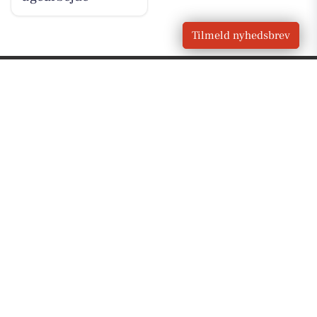
Tilmeld nyhedsbrev
VORES BY
Hvalsø
OM VORES DIGITAL
Om os
For annoncører
Vilkår og Privatlivspolitik
Kontakt VORES Digital