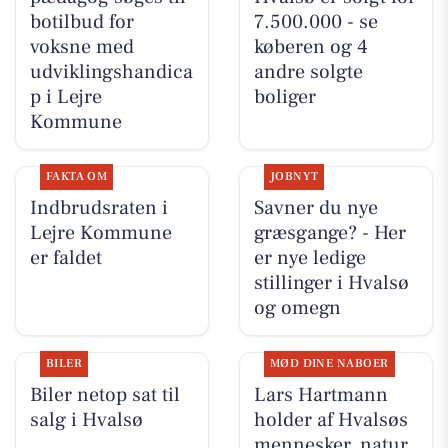
botilbud for
7.500.000 - se
voksne med
køberen og 4
udviklingshandica
andre solgte
p i Lejre
boliger
Kommune
FAKTA OM
JOBNYT
Indbrudsraten i
Savner du nye
Lejre Kommune
græsgange? - Her
er faldet
er nye ledige
stillinger i Hvalsø
og omegn
BILER
MØD DINE NABOER
Biler netop sat til
Lars Hartmann
salg i Hvalsø
holder af Hvalsøs
mennesker, natur