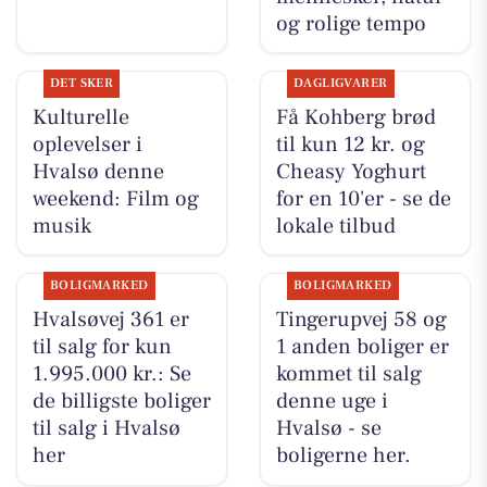
og rolige tempo
DET SKER
DAGLIGVARER
Kulturelle
Få Kohberg brød
oplevelser i
til kun 12 kr. og
Hvalsø denne
Cheasy Yoghurt
weekend: Film og
for en 10'er - se de
musik
lokale tilbud
BOLIGMARKED
BOLIGMARKED
Hvalsøvej 361 er
Tingerupvej 58 og
til salg for kun
1 anden boliger er
1.995.000 kr.: Se
kommet til salg
de billigste boliger
denne uge i
til salg i Hvalsø
Hvalsø - se
her
boligerne her.