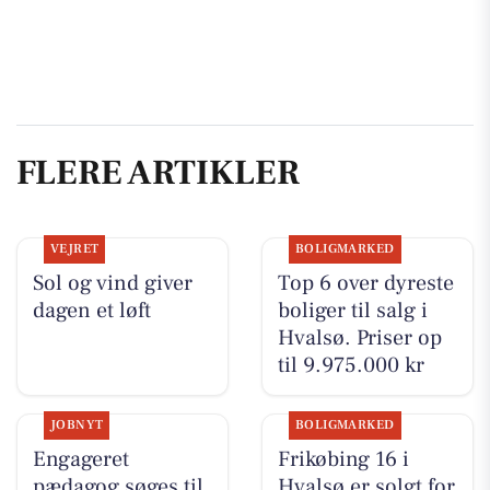
FLERE ARTIKLER
VEJRET
BOLIGMARKED
Sol og vind giver
Top 6 over dyreste
dagen et løft
boliger til salg i
Hvalsø. Priser op
til 9.975.000 kr
JOBNYT
BOLIGMARKED
Engageret
Frikøbing 16 i
pædagog søges til
Hvalsø er solgt for