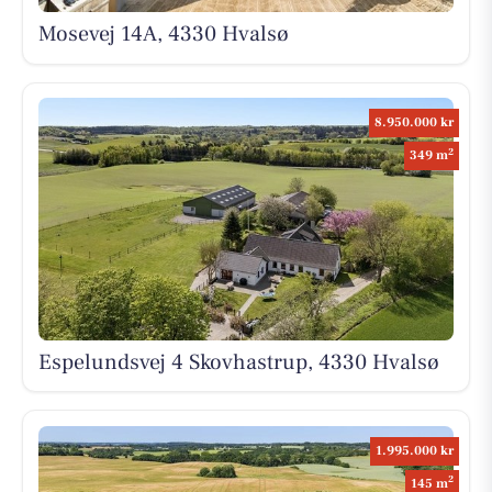
Mosevej 14A, 4330 Hvalsø
8.950.000 kr
2
349 m
Espelundsvej 4 Skovhastrup, 4330 Hvalsø
1.995.000 kr
2
145 m