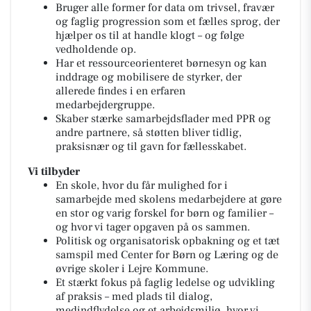
Bruger alle former for data om trivsel, fravær
og faglig progression som et fælles sprog, der
hjælper os til at handle klogt – og følge
vedholdende op.
Har et ressourceorienteret børnesyn og kan
inddrage og mobilisere de styrker, der
allerede findes i en erfaren
medarbejdergruppe.
Skaber stærke samarbejdsflader med PPR og
andre partnere, så støtten bliver tidlig,
praksisnær og til gavn for fællesskabet.
Vi tilbyder
En skole, hvor du får mulighed for i
samarbejde med skolens medarbejdere at gøre
en stor og varig forskel for børn og familier –
og hvor vi tager opgaven på os sammen.
Politisk og organisatorisk opbakning og et tæt
samspil med Center for Børn og Læring og de
øvrige skoler i Lejre Kommune.
Et stærkt fokus på faglig ledelse og udvikling
af praksis – med plads til dialog,
medindflydelse og et arbejdsmiljø, hvor vi