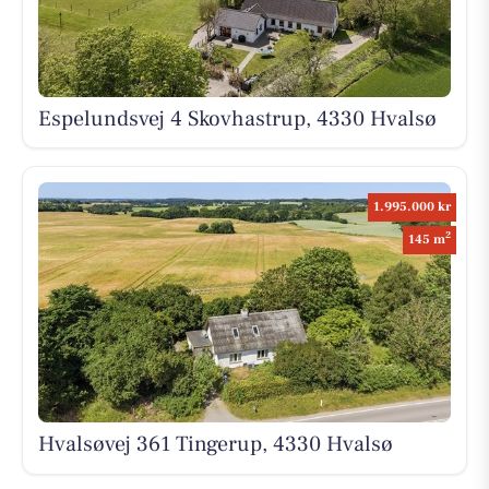
Espelundsvej 4 Skovhastrup, 4330 Hvalsø
1.995.000 kr
2
145 m
Hvalsøvej 361 Tingerup, 4330 Hvalsø