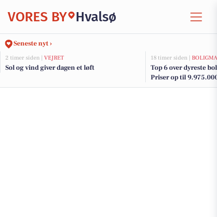
VORES BY
Hvalsø
Seneste nyt ›
2 timer siden |
VEJRET
18 timer siden |
BOLIGM
Sol og vind giver dagen et løft
Top 6 over dyreste boli
Priser op til 9.975.00