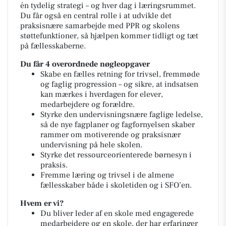
én tydelig strategi – og hver dag i læringsrummet.
Du får også en central rolle i at udvikle det
praksisnære samarbejde med PPR og skolens
støttefunktioner, så hjælpen kommer tidligt og tæt
på fællesskaberne.
Du får 4 overordnede nøgleopgaver
Skabe en fælles retning for trivsel, fremmøde
og faglig progression – og sikre, at indsatsen
kan mærkes i hverdagen for elever,
medarbejdere og forældre.
Styrke den undervisningsnære faglige ledelse,
så de nye fagplaner og fagfornyelsen skaber
rammer om motiverende og praksisnær
undervisning på hele skolen.
Styrke det ressourceorienterede børnesyn i
praksis.
Fremme læring og trivsel i de almene
fællesskaber både i skoletiden og i SFO’en.
Hvem er vi?
Du bliver leder af en skole med engagerede
medarbejdere og en skole, der har erfaringer