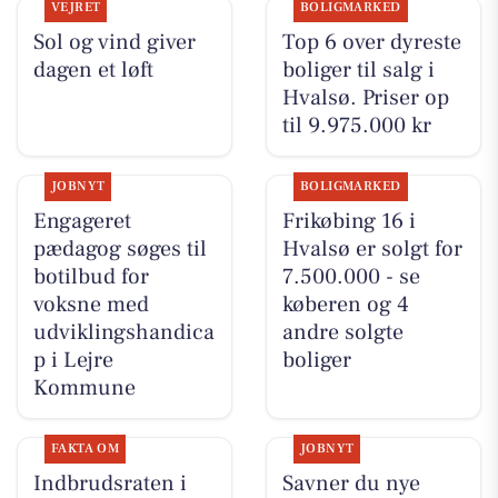
VEJRET
BOLIGMARKED
Sol og vind giver
Top 6 over dyreste
dagen et løft
boliger til salg i
Hvalsø. Priser op
til 9.975.000 kr
JOBNYT
BOLIGMARKED
Engageret
Frikøbing 16 i
pædagog søges til
Hvalsø er solgt for
botilbud for
7.500.000 - se
voksne med
køberen og 4
udviklingshandica
andre solgte
p i Lejre
boliger
Kommune
FAKTA OM
JOBNYT
Indbrudsraten i
Savner du nye