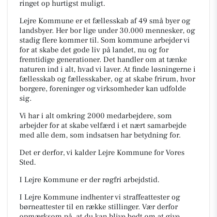
ringet op hurtigst muligt.
Lejre Kommune er et fællesskab af 49 små byer og
landsbyer. Her bor lige under 30.000 mennesker, og
stadig flere kommer til. Som kommune arbejder vi
for at skabe det gode liv på landet, nu og for
fremtidige generationer. Det handler om at tænke
naturen ind i alt, hvad vi laver. At finde løsningerne i
fællesskab og fællesskaber, og at skabe frirum, hvor
borgere, foreninger og virksomheder kan udfolde
sig.
Vi har i alt omkring 2000 medarbejdere, som
arbejder for at skabe velfærd i et nært samarbejde
med alle dem, som indsatsen har betydning for.
Det er derfor, vi kalder Lejre Kommune for
Vores
Sted.
I Lejre Kommune er der røgfri arbejdstid.
I Lejre Kommune indhenter vi straffeattester og
børneattester til en række stillinger. Vær derfor
opmærksom på, at du kan blive bedt om at give