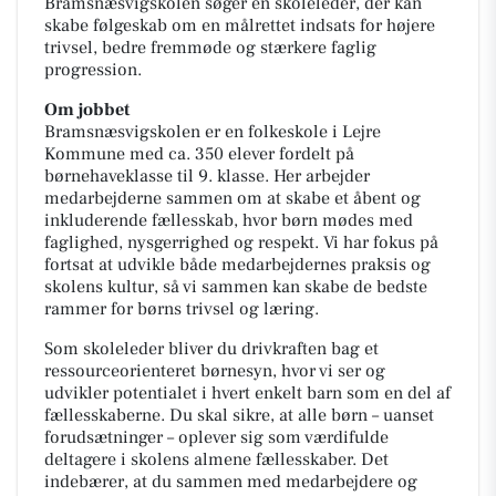
Bramsnæsvigskolen søger en skoleleder, der kan
skabe følgeskab om en målrettet indsats for højere
trivsel, bedre fremmøde og stærkere faglig
progression.
Om jobbet
Bramsnæsvigskolen er en folkeskole i Lejre
Kommune med ca. 350 elever fordelt på
børnehaveklasse til 9. klasse. Her arbejder
medarbejderne sammen om at skabe et åbent og
inkluderende fællesskab, hvor børn mødes med
faglighed, nysgerrighed og respekt. Vi har fokus på
fortsat at udvikle både medarbejdernes praksis og
skolens kultur, så vi sammen kan skabe de bedste
rammer for børns trivsel og læring.
Som skoleleder bliver du drivkraften bag et
ressourceorienteret børnesyn, hvor vi ser og
udvikler potentialet i hvert enkelt barn som en del af
fællesskaberne. Du skal sikre, at alle børn – uanset
forudsætninger – oplever sig som værdifulde
deltagere i skolens almene fællesskaber. Det
indebærer, at du sammen med medarbejdere og