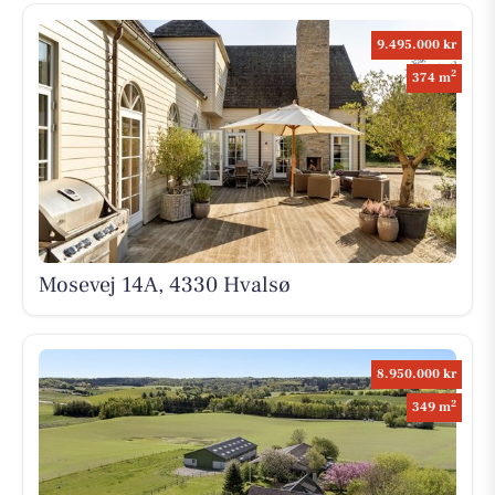
9.495.000 kr
2
374 m
Mosevej 14A, 4330 Hvalsø
8.950.000 kr
2
349 m