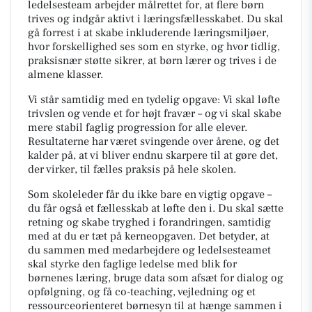
ledelsesteam arbejder målrettet for, at flere børn
trives og indgår aktivt i læringsfællesskabet. Du skal
gå forrest i at skabe inkluderende læringsmiljøer,
hvor forskellighed ses som en styrke, og hvor tidlig,
praksisnær støtte sikrer, at børn lærer og trives i de
almene klasser.
Vi står samtidig med en tydelig opgave: Vi skal løfte
trivslen og vende et for højt fravær – og vi skal skabe
mere stabil faglig progression for alle elever.
Resultaterne har været svingende over årene, og det
kalder på, at vi bliver endnu skarpere til at gøre det,
der virker, til fælles praksis på hele skolen.
Som skoleleder får du ikke bare en vigtig opgave –
du får også et fællesskab at løfte den i. Du skal sætte
retning og skabe tryghed i forandringen, samtidig
med at du er tæt på kerneopgaven. Det betyder, at
du sammen med medarbejdere og ledelsesteamet
skal styrke den faglige ledelse med blik for
børnenes læring, bruge data som afsæt for dialog og
opfølgning, og få co-teaching, vejledning og et
ressourceorienteret børnesyn til at hænge sammen i