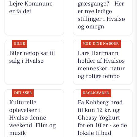
Lejre Kommune
græsgange? - Her
er faldet
er nye ledige
stillinger i Hvalsø
og omegn
BILER
MØD DINE NABOER
Biler netop sat til
Lars Hartmann
salg i Hvalsø
holder af Hvalsøs
mennesker, natur
og rolige tempo
DET SKER
DAGLIGVARER
Kulturelle
Få Kohberg brød
oplevelser i
til kun 12 kr. og
Hvalsø denne
Cheasy Yoghurt
weekend: Film og
for en 10'er - se de
musik
lokale tilbud