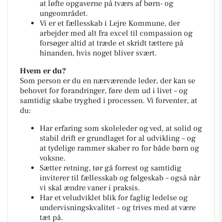
at løfte opgaverne på tværs af børn- og
ungeområdet.
Vi er et fællesskab i Lejre Kommune, der
arbejder med alt fra excel til compassion og
forsøger altid at træde et skridt tættere på
hinanden, hvis noget bliver svært.
Hvem er du?
Som person er du en nærværende leder, der kan se
behovet for forandringer, føre dem ud i livet – og
samtidig skabe tryghed i processen. Vi forventer, at
du:
Har erfaring som skoleleder og ved, at solid og
stabil drift er grundlaget for al udvikling – og
at tydelige rammer skaber ro for både børn og
voksne.
Sætter retning, tør gå forrest og samtidig
inviterer til fællesskab og følgeskab – også når
vi skal ændre vaner i praksis.
Har et veludviklet blik for faglig ledelse og
undervisningskvalitet – og trives med at være
tæt på.