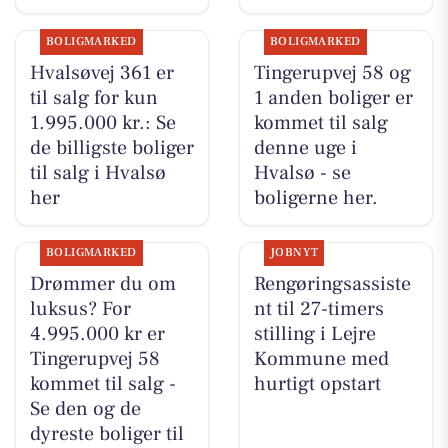
BOLIGMARKED
BOLIGMARKED
Hvalsøvej 361 er
Tingerupvej 58 og
til salg for kun
1 anden boliger er
1.995.000 kr.: Se
kommet til salg
de billigste boliger
denne uge i
til salg i Hvalsø
Hvalsø - se
her
boligerne her.
BOLIGMARKED
JOBNYT
Drømmer du om
Rengøringsassiste
luksus? For
nt til 27-timers
4.995.000 kr er
stilling i Lejre
Tingerupvej 58
Kommune med
kommet til salg -
hurtigt opstart
Se den og de
dyreste boliger til