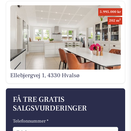
5.995.000 kr
2
202 m
Ellebjergvej 1, 4330 Hvalsø
FÅ TRE GRATIS
SALGSVURDERINGER
Telefonnummer *