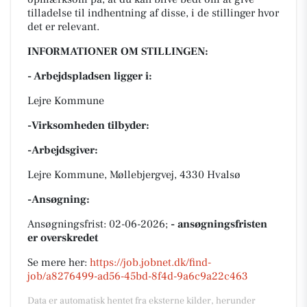
tilladelse til indhentning af disse, i de stillinger hvor
det er relevant.
INFORMATIONER OM STILLINGEN:
- Arbejdspladsen ligger i:
Lejre Kommune
-Virksomheden tilbyder:
-Arbejdsgiver:
Lejre Kommune, Møllebjergvej, 4330 Hvalsø
-Ansøgning:
Ansøgningsfrist: 02-06-2026;
- ansøgningsfristen
er overskredet
Se mere her:
https://job.jobnet.dk/find-
job/a8276499-ad56-45bd-8f4d-9a6c9a22c463
Data er automatisk hentet fra eksterne kilder, herunder