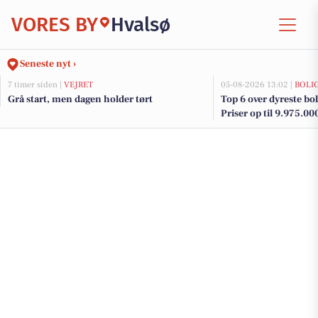
VORES BY
Hvalsø
Seneste nyt ›
7 timer siden |
VEJRET
05-08-2026 13:02 |
BOLI
Grå start, men dagen holder tørt
Top 6 over dyreste boli
Priser op til 9.975.00