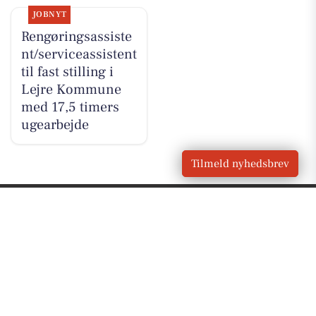
JOBNYT
Rengøringsassiste
nt/serviceassistent
til fast stilling i
Lejre Kommune
med 17,5 timers
ugearbejde
Tilmeld nyhedsbrev
VORES BY
Hvalsø