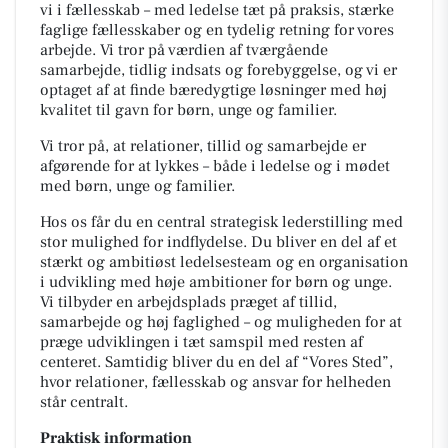
vi i fællesskab – med ledelse tæt på praksis, stærke
faglige fællesskaber og en tydelig retning for vores
arbejde. Vi tror på værdien af tværgående
samarbejde, tidlig indsats og forebyggelse, og vi er
optaget af at finde bæredygtige løsninger med høj
kvalitet til gavn for børn, unge og familier.
Vi tror på, at relationer, tillid og samarbejde er
afgørende for at lykkes – både i ledelse og i mødet
med børn, unge og familier.
Hos os får du en central strategisk lederstilling med
stor mulighed for indflydelse. Du bliver en del af et
stærkt og ambitiøst ledelsesteam og en organisation
i udvikling med høje ambitioner for børn og unge.
Vi tilbyder en arbejdsplads præget af tillid,
samarbejde og høj faglighed – og muligheden for at
præge udviklingen i tæt samspil med resten af
centeret. Samtidig bliver du en del af “Vores Sted”,
hvor relationer, fællesskab og ansvar for helheden
står centralt.
Praktisk information