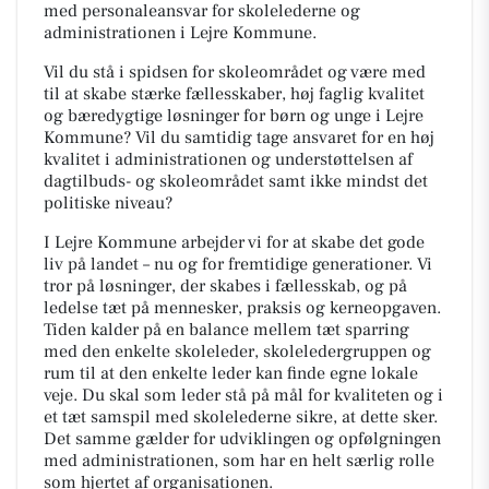
med personaleansvar for skolelederne og
administrationen i Lejre Kommune.
Vil du stå i spidsen for skoleområdet og være med
til at skabe stærke fællesskaber, høj faglig kvalitet
og bæredygtige løsninger for børn og unge i Lejre
Kommune? Vil du samtidig tage ansvaret for en høj
kvalitet i administrationen og understøttelsen af
dagtilbuds- og skoleområdet samt ikke mindst det
politiske niveau?
I Lejre Kommune arbejder vi for at skabe det gode
liv på landet – nu og for fremtidige generationer. Vi
tror på løsninger, der skabes i fællesskab, og på
ledelse tæt på mennesker, praksis og kerneopgaven.
Tiden kalder på en balance mellem tæt sparring
med den enkelte skoleleder, skoleledergruppen og
rum til at den enkelte leder kan finde egne lokale
veje. Du skal som leder stå på mål for kvaliteten og i
et tæt samspil med skolelederne sikre, at dette sker.
Det samme gælder for udviklingen og opfølgningen
med administrationen, som har en helt særlig rolle
som hjertet af organisationen.