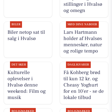
stillinger i Hvalsø
og omegn
BILER
MØD DINE NABOER
Biler netop sat til
Lars Hartmann
salg i Hvalsø
holder af Hvalsøs
mennesker, natur
og rolige tempo
DET SKER
DAGLIGVARER
Kulturelle
Få Kohberg brød
oplevelser i
til kun 12 kr. og
Hvalsø denne
Cheasy Yoghurt
weekend: Film og
for en 10'er - se de
musik
lokale tilbud
BOLIGMARKED
BOLIGMARKED