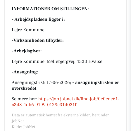
INFORMATIONER OM STILLINGEN:
- Arbejdspladsen ligger i:
Lejre Kommune
-Virksomheden tilbyder:
-Arbejdsgiver:
Lejre Kommune, Møllebjergvej, 4330 Hvalsø
-Ansøgning:
Ansøgningsfrist: 17-06-2026;
- ansøgningsfristen er
overskredet
Se mere her:
https://job.jobnet.dk/find-job/0c0cde61-
a3d8-4db6-9199-0128e31d021f
Data er automatisk hentet fra eksterne kilder, herunder
JobNet.
Kilde: JobNet