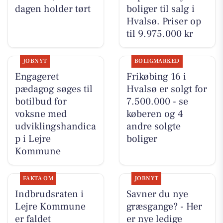
dagen holder tørt
boliger til salg i
Hvalsø. Priser op
til 9.975.000 kr
JOBNYT
BOLIGMARKED
Engageret
Frikøbing 16 i
pædagog søges til
Hvalsø er solgt for
botilbud for
7.500.000 - se
voksne med
køberen og 4
udviklingshandica
andre solgte
p i Lejre
boliger
Kommune
FAKTA OM
JOBNYT
Indbrudsraten i
Savner du nye
Lejre Kommune
græsgange? - Her
er faldet
er nye ledige