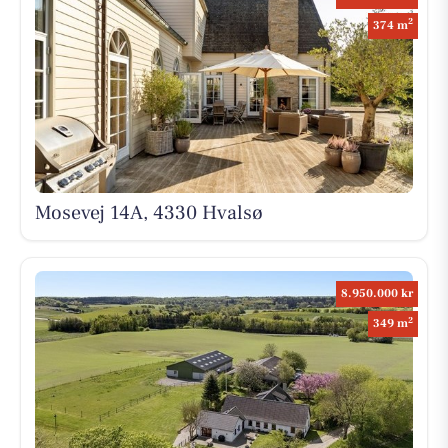
2
374 m
Mosevej 14A, 4330 Hvalsø
8.950.000 kr
2
349 m