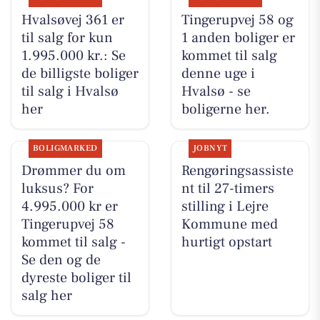
Hvalsøvej 361 er
Tingerupvej 58 og
til salg for kun
1 anden boliger er
1.995.000 kr.: Se
kommet til salg
de billigste boliger
denne uge i
til salg i Hvalsø
Hvalsø - se
her
boligerne her.
BOLIGMARKED
JOBNYT
Drømmer du om
Rengøringsassiste
luksus? For
nt til 27-timers
4.995.000 kr er
stilling i Lejre
Tingerupvej 58
Kommune med
kommet til salg -
hurtigt opstart
Se den og de
dyreste boliger til
salg her