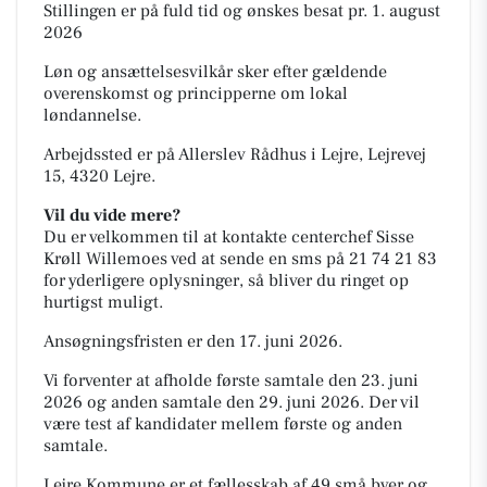
Stillingen er på fuld tid og ønskes besat pr. 1. august
2026
Løn og ansættelsesvilkår sker efter gældende
overenskomst og principperne om lokal
løndannelse.
Arbejdssted er på Allerslev Rådhus i Lejre, Lejrevej
15, 4320 Lejre.
Vil du vide mere?
Du er velkommen til at kontakte centerchef Sisse
Krøll Willemoes ved at sende en sms på 21 74 21 83
for yderligere oplysninger, så bliver du ringet op
hurtigst muligt.
Ansøgningsfristen er den 17. juni 2026.
Vi forventer at afholde første samtale den 23. juni
2026 og anden samtale den 29. juni 2026. Der vil
være test af kandidater mellem første og anden
samtale.
Lejre Kommune er et fællesskab af 49 små byer og