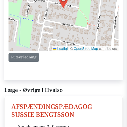
Leaflet
|
©
OpenStreetMap
contributors
Rutevejledning
Læge - Øvrige i Hvalsø
AFSPÆNDINGSPÆDAGOG
SUSSIE BENGTSSON
Smedevænget 3, Kisserup