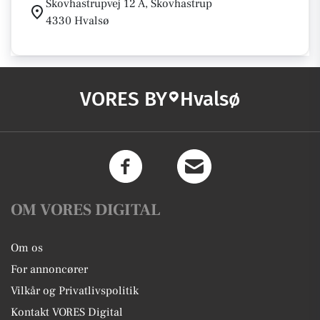
Skovhastrupvej 12 A, Skovhastrup
4330 Hvalsø
VORES BY
Hvalsø
OM VORES DIGITAL
Om os
For annoncører
Vilkår og Privatlivspolitik
Kontakt VORES Digital