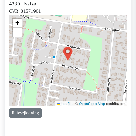
4330 Hvalsø
CVR: 31571901
+
−
Leaflet
|
©
OpenStreetMap
contributors
Rutevejledning