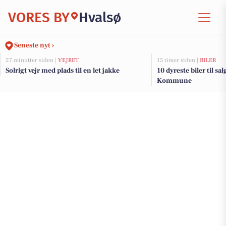
VORES BY
Hvalsø
Seneste nyt ›
27 minutter siden |
VEJRET
15 timer siden |
BILER
Solrigt vejr med plads til en let jakke
10 dyreste biler til sa
Kommune