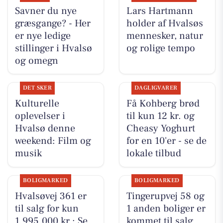
Savner du nye
Lars Hartmann
græsgange? - Her
holder af Hvalsøs
er nye ledige
mennesker, natur
stillinger i Hvalsø
og rolige tempo
og omegn
DET SKER
DAGLIGVARER
Kulturelle
Få Kohberg brød
oplevelser i
til kun 12 kr. og
Hvalsø denne
Cheasy Yoghurt
weekend: Film og
for en 10'er - se de
musik
lokale tilbud
BOLIGMARKED
BOLIGMARKED
Hvalsøvej 361 er
Tingerupvej 58 og
til salg for kun
1 anden boliger er
1.995.000 kr.: Se
kommet til salg