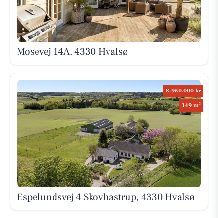
Mosevej 14A, 4330 Hvalsø
8.950.000 kr
2
349 m
Espelundsvej 4 Skovhastrup, 4330 Hvalsø