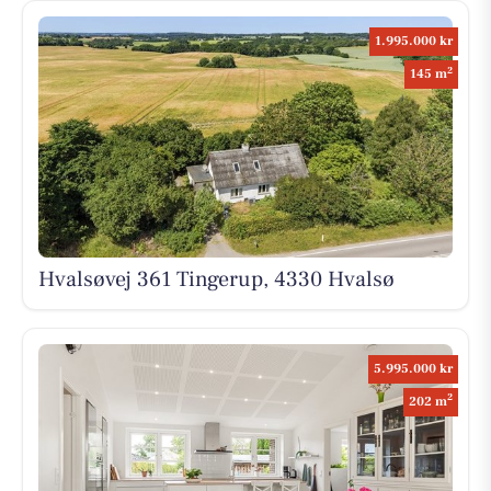
1.995.000 kr
2
145 m
Hvalsøvej 361 Tingerup, 4330 Hvalsø
5.995.000 kr
2
202 m