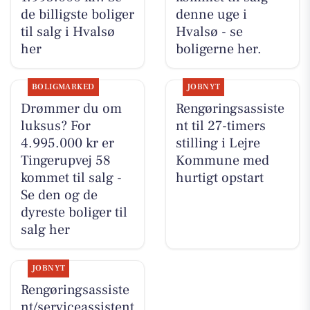
de billigste boliger
denne uge i
til salg i Hvalsø
Hvalsø - se
her
boligerne her.
BOLIGMARKED
JOBNYT
Drømmer du om
Rengøringsassiste
luksus? For
nt til 27-timers
4.995.000 kr er
stilling i Lejre
Tingerupvej 58
Kommune med
kommet til salg -
hurtigt opstart
Se den og de
dyreste boliger til
salg her
JOBNYT
Rengøringsassiste
nt/serviceassistent