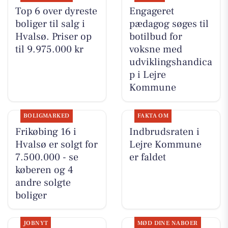
Top 6 over dyreste
Engageret
boliger til salg i
pædagog søges til
Hvalsø. Priser op
botilbud for
til 9.975.000 kr
voksne med
udviklingshandica
p i Lejre
Kommune
BOLIGMARKED
FAKTA OM
Frikøbing 16 i
Indbrudsraten i
Hvalsø er solgt for
Lejre Kommune
7.500.000 - se
er faldet
køberen og 4
andre solgte
boliger
JOBNYT
MØD DINE NABOER