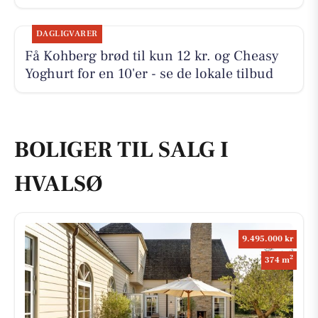
DAGLIGVARER
Få Kohberg brød til kun 12 kr. og Cheasy
Yoghurt for en 10'er - se de lokale tilbud
BOLIGER TIL SALG I
HVALSØ
9.495.000 kr
2
374 m