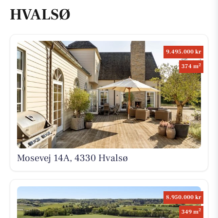
HVALSØ
9.495.000 kr
2
374 m
Mosevej 14A, 4330 Hvalsø
8.950.000 kr
2
349 m