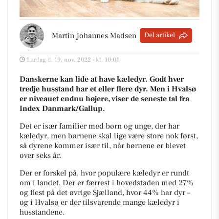
Martin Johannes Madsen
Del artikel
Lørdag d. 19. nov. 2022 - kl. 10:01
Danskerne kan lide at have kæledyr. Godt hver
tredje husstand har et eller flere dyr. Men i Hvalsø
er niveauet endnu højere, viser de seneste tal fra
Index Danmark/Gallup.
Det er især familier med børn og unge, der har
kæledyr, men børnene skal lige være store nok først,
så dyrene kommer især til, når børnene er blevet
over seks år.
Der er forskel på, hvor populære kæledyr er rundt
om i landet. Der er færrest i hovedstaden med 27%
og flest på det øvrige Sjælland, hvor 44% har dyr –
og i Hvalsø er der tilsvarende mange kæledyr i
husstandene.