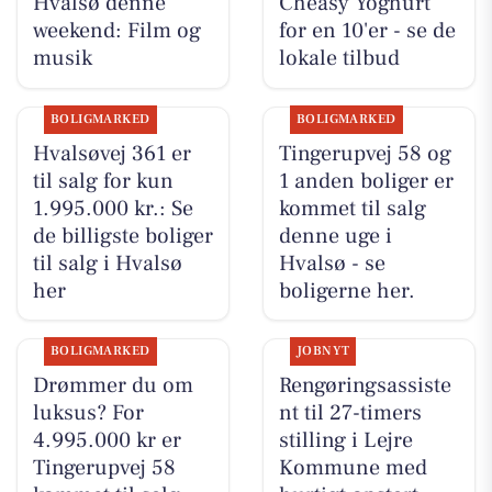
Hvalsø denne
Cheasy Yoghurt
weekend: Film og
for en 10'er - se de
musik
lokale tilbud
BOLIGMARKED
BOLIGMARKED
Hvalsøvej 361 er
Tingerupvej 58 og
til salg for kun
1 anden boliger er
1.995.000 kr.: Se
kommet til salg
de billigste boliger
denne uge i
til salg i Hvalsø
Hvalsø - se
her
boligerne her.
BOLIGMARKED
JOBNYT
Drømmer du om
Rengøringsassiste
luksus? For
nt til 27-timers
4.995.000 kr er
stilling i Lejre
Tingerupvej 58
Kommune med