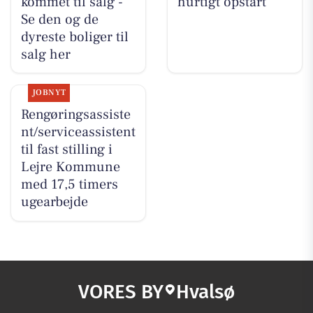
kommet til salg -
hurtigt opstart
Se den og de
dyreste boliger til
salg her
JOBNYT
Rengøringsassiste
nt/serviceassistent
til fast stilling i
Lejre Kommune
med 17,5 timers
ugearbejde
VORES BY
Hvalsø