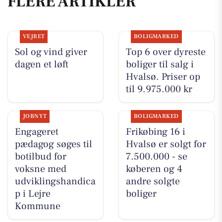
FLERE ARTIKLER
VEJRET
BOLIGMARKED
Sol og vind giver
Top 6 over dyreste
dagen et løft
boliger til salg i
Hvalsø. Priser op
til 9.975.000 kr
JOBNYT
BOLIGMARKED
Engageret
Frikøbing 16 i
pædagog søges til
Hvalsø er solgt for
botilbud for
7.500.000 - se
voksne med
køberen og 4
udviklingshandica
andre solgte
p i Lejre
boliger
Kommune