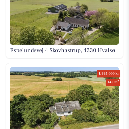
Espelundsvej 4 Skovhastrup, 4330 Hvalsø
1.995.000 kr
2
145 m