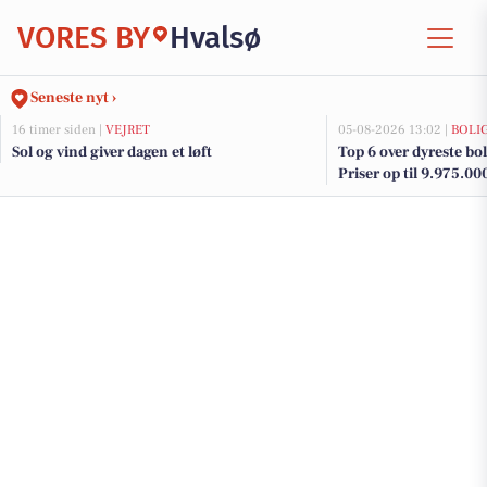
VORES BY
Hvalsø
Seneste nyt ›
16 timer siden |
VEJRET
05-08-2026 13:02 |
BOLI
Sol og vind giver dagen et løft
Top 6 over dyreste boli
Priser op til 9.975.00