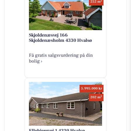
2
252 m
Skjoldenæsvej 166
Skjoldenæsholm 4330 Hvalsø
Få gratis salgsvurdering på din
bolig ›
5.995.000 kr
2
202 m
Ellebjergvej 1 4330 Hvalsø