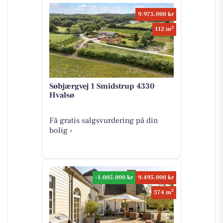
9.975.000 kr
2
112 m
Søbjærgvej 1 Smidstrup 4330
Hvalsø
Få gratis salgsvurdering på din
bolig ›
-1.005.000 kr
9.495.000 kr
2
374 m