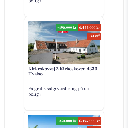
bolig ›
-496.000 kr
6.499.000 kr
2
241 m
Kirkeskovvej 2 Kirkeskoven 4330
Hvalsø
Få gratis salgsvurdering på din
bolig ›
-250.000 kr
6.495.000 kr