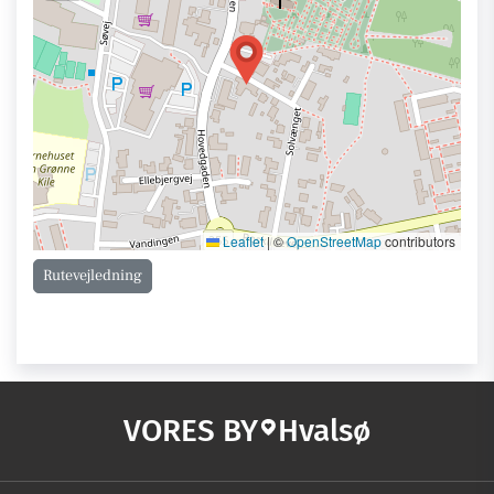
Leaflet
|
©
OpenStreetMap
contributors
Rutevejledning
VORES BY
Hvalsø